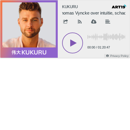
KUKURU
Thomas Vyncke over intuïtie, schad
00:00
/
01:20:47
Privacy Policy