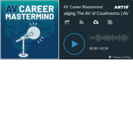
AV Career Mastermind
Judging The AV of Courtrooms | AV 
00:00
/
42:24
Privacy Policy