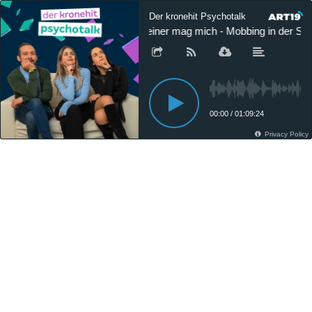
Der kronehit Psychotalk
Keiner mag mich - Mobbing in der Sch
00:00
/
01:09:24
Privacy Policy