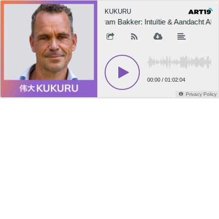
KUKURU
Bram Bakker: Intuïtie & Aandacht Als 
00:00
/
01:02:04
Privacy Policy