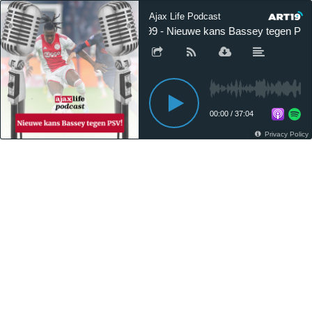
Ajax Life Podcast
#99 - Nieuwe kans Bassey tegen PSV
00:00
/
37:04
Privacy Policy