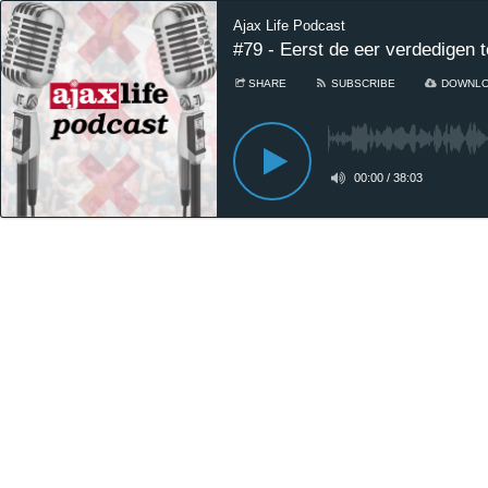
Ajax Life Podcast
#79 - Eerst de eer verdedigen
SHARE
SUBSCRIBE
DOWNL
00:00
/
38:03